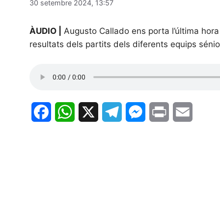
30 setembre 2024, 13:57
ÀUDIO |
Augusto Callado ens porta l’última hor
resultats dels partits dels diferents equips séni
F
W
X
T
M
P
E
a
h
e
e
r
m
c
a
l
s
i
a
e
t
e
s
n
i
b
s
g
e
t
l
o
A
r
n