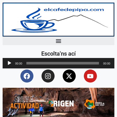
Escolta'ns ací
Reproductor
00:00
00:00
d'àudio