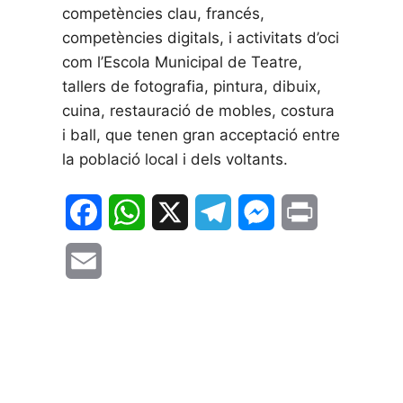
competències clau, francés,
competències digitals, i activitats d’oci
com l’Escola Municipal de Teatre,
tallers de fotografia, pintura, dibuix,
cuina, restauració de mobles, costura
i ball, que tenen gran acceptació entre
la població local i dels voltants.
F
W
X
T
M
P
a
h
e
e
r
E
c
a
l
s
i
m
e
t
e
s
n
a
b
s
g
e
t
i
o
A
r
n