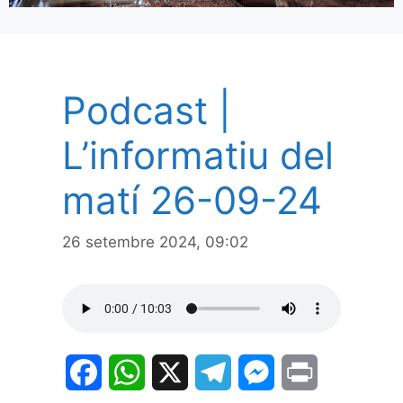
Podcast |
L’informatiu del
matí 26-09-24
26 setembre 2024, 09:02
F
W
X
T
M
P