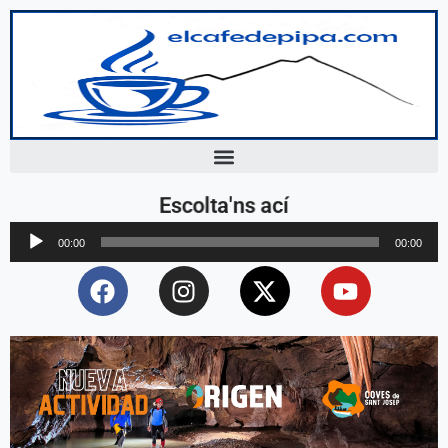
Escolta'ns ací
Reproductor
00:00
00:00
d'àudio