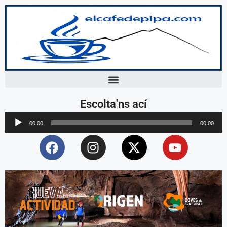
Escolta'ns ací
Reproductor
00:00
00:00
d'àudio