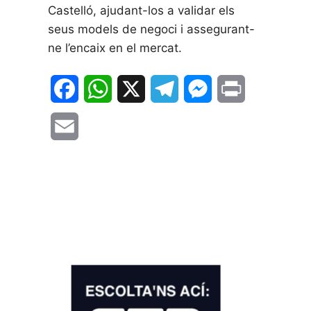
Castelló, ajudant-los a validar els
seus models de negoci i assegurant-
ne l’encaix en el mercat.
F
W
X
T
M
P
a
h
e
e
r
E
c
a
l
s
i
m
e
t
e
s
n
a
b
s
g
e
t
i
o
A
r
n
l
o
p
a
g
k
p
m
e