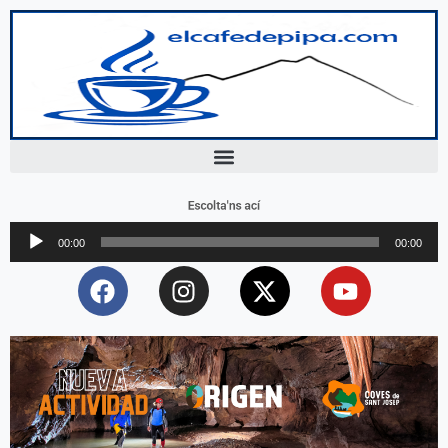
Escolta'ns ací
Reproductor
00:00
00:00
d'àudio