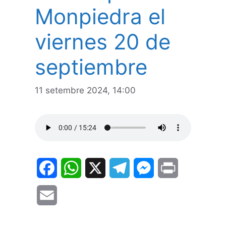
Monpiedra el
viernes 20 de
septiembre
11 setembre 2024, 14:00
F
W
X
T
M
P
a
h
e
e
r
E
c
a
l
s
i
m