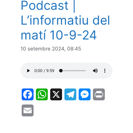
Podcast |
L’informatiu del
matí 10-9-24
10 setembre 2024, 08:45
F
W
X
T
M
P
a
h
e
e
r
E
c
a
l
s
i
m
e
t
e
s
n