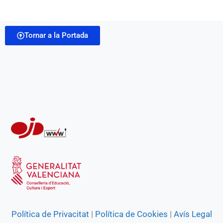
a
b
s
g
e
t
i
o
A
r
n
Tornar a la Portada
l
o
p
a
g
k
p
m
e
r
Política de Privacitat
|
Política de Cookies
|
Avís Legal