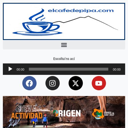
Escolta'ns ací
Reproductor
00:00
00:00
d'àudio