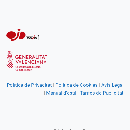
k
p
m
e
r
Política de Privacitat
|
Política de Cookies
|
Avís Legal
|
Manual d’estil
|
Tarifes de Publicitat