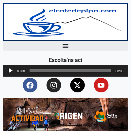
Escolta'ns ací
Reproductor
00:00
00:00
d'àudio