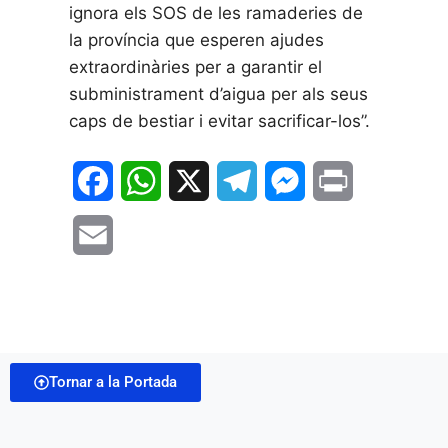
ignora els SOS de les ramaderies de
la província que esperen ajudes
extraordinàries per a garantir el
subministrament d’aigua per als seus
caps de bestiar i evitar sacrificar-los”.
F
W
X
T
M
P
a
h
e
e
r
E
c
a
l
s
i
m
e
t
e
s
n
a
b
s
g
e
t
i
o
A
r
n
Tornar a la Portada
l
o
p
a
g