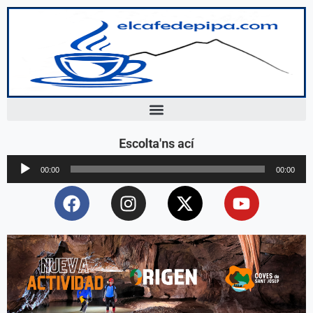
Escolta'ns ací
Reproductor
00:00
00:00
d'àudio