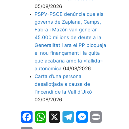
05/08/2026
PSPV-PSOE denúncia que els
governs de Zaplana, Camps,
Fabra i Mazón van generar
45.000 milions de deute a la
Generalitat i ara el PP bloqueja
el nou finançament i la quita
que acabaria amb la «fallida»
autonòmica
04/08/2026
Carta d’una persona
desallotjada a causa de
l’incendi de la Vall d’Uixó
02/08/2026
F
W
X
T
M
P
a
h
e
e
r