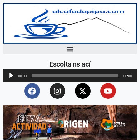
Escolta'ns ací
Reproductor
00:00
00:00
d'àudio