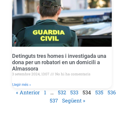
Detinguts tres homes i investigada una
dona per un robatori en un domicili a
Almassora
3 setembre 2024, 13:07
No hi ha comentaris
Llegir més »
« Anterior
1
…
532
533
534
535
536
537
Següent »