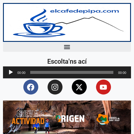
Escolta'ns ací
Reproductor
00:00
00:00
d'àudio