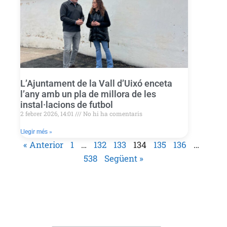
L’Ajuntament de la Vall d’Uixó enceta
l’any amb un pla de millora de les
instal·lacions de futbol
2 febrer 2026, 14:01
No hi ha comentaris
Llegir més »
« Anterior
1
…
132
133
134
135
136
…
538
Següent »