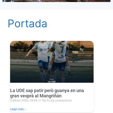
Portada
La UDE sap patir però guanya en una
gran vesprà al Mangriñán
3 febrer 2026, 09:49
No hi ha comentaris
Llegir més »